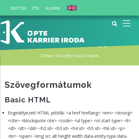
Ugrás
NEPTUN
PTE
ALUMNI
English
a
tartalomra
Szövegformázási tippek
Címlap
-
Szövegformázási Tippek
Morzsa
Szövegformátumok
Basic HTML
Engedélyezett HTML jelölők: <a href hreflang> <em> <strong>
<cite> <blockquote cite> <code> <ul type> <ol start type> <li>
<dl> <dt> <dd> <h2 id> <h3 id> <h4 id> <h5 id> <h6 id> <p>
<br> <span> <img src alt height width data-entity-type data-