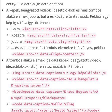
entity-uuid data-align data-caption>
A képek, beágyazott videók, idézetblokkok és más tömbös
alakú elemek jobbra, balra és középre úsztathatók. Például egy
kép igazítása így történhet:
Balra:
<img src="" data-align="left" />
Középre:
<img src="" data-align="center" />
Jobbra:
<img src="" data-align="right" />
… és ez persze más tömbös elemekre is érvényes, például:
<video src="" data-align="center" />
A tömbös alakú elemek (például képek, beágyazott videók,
idézetblokkok, stb.) feliratozhatóak is. Pár példa:
<img src="" data-caption="Ez egy képaláírás" />
<video src="" data-caption="Jó a hangulat a
Drupal-sprinten" />
<blockquote data-caption="Dries Buytaert">A
Drupal szuper!</blockquote>
<code data-caption="Helló Világ
JavaScriptül.">alert("Helló Világ!");</code>