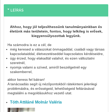
LEÍRÁS
Ahhoz, hogy jól teljesíthessünk tanulmányainkban és
életünk más területein, fontos, hogy lelkileg is erősek,
kiegyensúlyozottak legyünk.
Ha számodra is ez a cél, de
még keresed a válaszokat önmagaddal, családi vagy társas
kapcsolataiddal, életvezetéseddel kapcsolatos kérdéseidre,
úgy érzed, hogy elakadtál valahol, és ezen változtatni
szeretnél,
nyomja valami a szíved, amiről beszélgetnél egy
szakemberrel,
akkor keress fel bátran!
A tanácsadás segít új nézőpontokból rátekinteni jelenlegi
problémáidra, és erősségeid, lehetőségeid feltárásával
megtalálni a megoldásukhoz vezető utat.
Tóth Attiláné Molnár Valéria