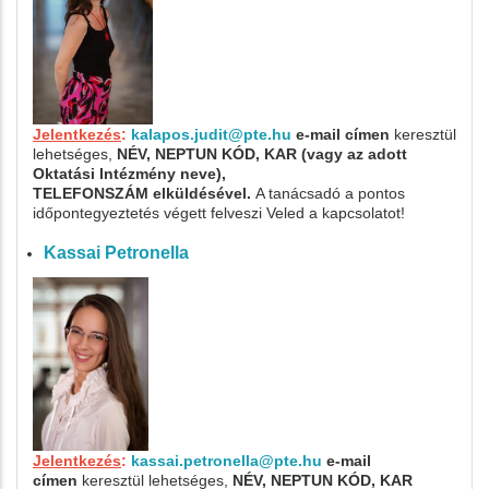
Jelentkezés
:
kalapos.judit@pte.hu
e-mail címen
keresztül
lehetséges,
NÉV, NEPTUN KÓD, KAR (vagy az adott
Oktatási Intézmény neve),
TELEFONSZÁM
elküldésével.
A tanácsadó a pontos
időpontegyeztetés végett felveszi Veled a kapcsolatot!
Kassai Petronella
Jelentkezés
:
kassai.petronella@pte.hu
e-mail
címen
keresztül lehetséges,
NÉV, NEPTUN KÓD, KAR