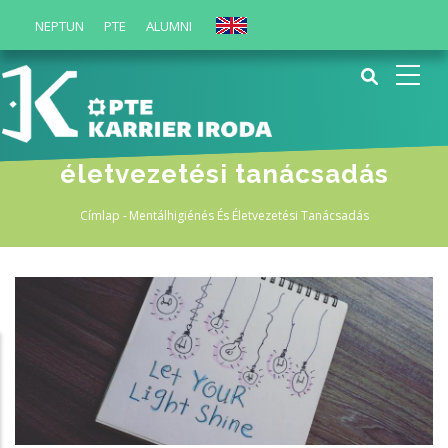
Ugrás
NEPTUN
PTE
ALUMNI
English
a
tartalomra
Mentálhigiénés és
életvezetési tanácsadás
Címlap
-
Mentálhigiénés És Életvezetési Tanácsadás
Morzsa