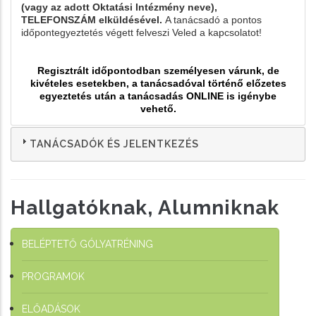
(vagy az adott Oktatási Intézmény neve),
TELEFONSZÁM
elküldésével.
A tanácsadó a pontos
időpontegyeztetés végett felveszi Veled a kapcsolatot!
Regisztrált időpontodban személyesen várunk, de
kivételes esetekben, a tanácsadóval történő előzetes
egyeztetés után a tanácsadás ONLINE is igénybe
vehető.
TANÁCSADÓK ÉS JELENTKEZÉS
Hallgatóknak, Alumniknak
BELÉPTETŐ GÓLYATRÉNING
PROGRAMOK
ELŐADÁSOK