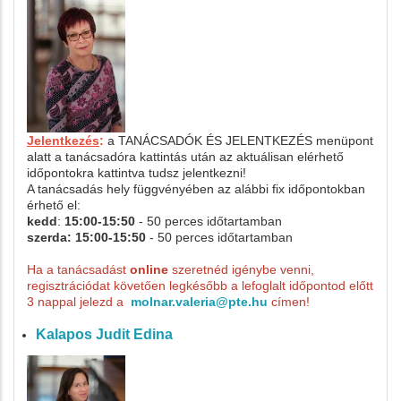
Jelentkezés
:
a TANÁCSADÓK ÉS JELENTKEZÉS menüpont
alatt a tanácsadóra kattintás után az aktuálisan elérhető
időpontokra kattintva tudsz jelentkezni!
A tanácsadás hely függvényében az alábbi fix időpontokban
érhető el:
kedd
:
15:00-15:50
- 50 perces időtartamban
szerda: 15:00-15:50
- 50 perces időtartamban
Ha a tanácsadást
online
szeretnéd igénybe venni,
regisztrációdat követően legkésőbb a lefoglalt időpontod előtt
3 nappal jelezd a
molnar.valeria@pte.hu
címen!
Kalapos Judit Edina