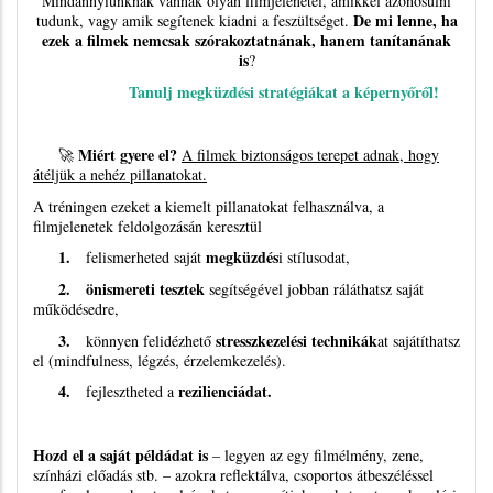
Mindannyiunknak vannak olyan filmjelenetei, amikkel azonosulni
De mi lenne, ha
tudunk, vagy amik segítenek kiadni a feszültséget.
ezek a filmek nemcsak szórakoztatnának, hanem tanítanának
is
?
Tanulj megküzdési stratégiákat a képernyőről!
Miért gyere el?
🚀
A filmek biztonságos terepet adnak, hogy
átéljük a nehéz pillanatokat.
A tréningen ezeket a kiemelt pillanatokat felhasználva, a
filmjelenetek feldolgozásán keresztül
1.
megküzdés
felismerheted saját
i stílusodat,
2. önismereti tesztek
segítségével jobban ráláthatsz saját
működésedre,
3.
stresszkezelési technikák
könnyen felidézhető
at sajátíthatsz
el (mindfulness, légzés, érzelemkezelés).
4.
rezilienciádat.
fejlesztheted a
Hozd el a saját példádat is
– legyen az egy filmélmény, zene,
színházi előadás stb. – azokra reflektálva, csoportos átbeszéléssel