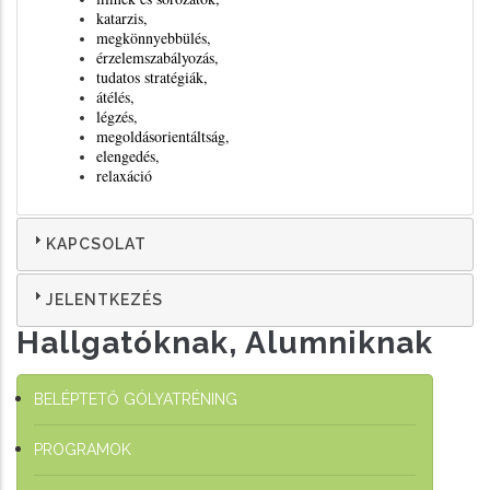
katarzis,
megkönnyebbülés,
érzelemszabályozás,
tudatos stratégiák,
átélés,
légzés,
megoldásorientáltság,
elengedés,
relaxáció
KAPCSOLAT
JELENTKEZÉS
Hallgatóknak, Alumniknak
BELÉPTETŐ GÓLYATRÉNING
PROGRAMOK