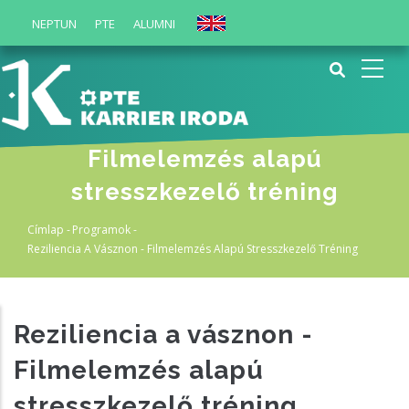
Ugrás
NEPTUN
PTE
ALUMNI
English
a
tartalomra
Reziliencia a vásznon -
Filmelemzés alapú
stresszkezelő tréning
Címlap
-
Programok
-
Morzsa
Reziliencia A Vásznon - Filmelemzés Alapú Stresszkezelő Tréning
Reziliencia a vásznon -
Filmelemzés alapú
stresszkezelő tréning