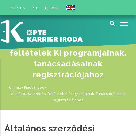
Ugrás
NEPTUN
PTE
ALUMNI
English
a
tartalomra
Általános szerződési
feltételek KI programjainak,
tanácsadásainak
regisztrációjához
Címlap
-
Kiadványok
-
Morzsa
Általános Szerződési Feltételek KI Programjainak, Tanácsadásainak
Regisztrációjához
Általános szerződési