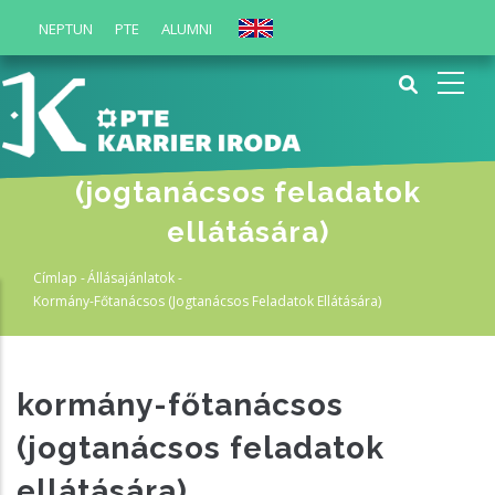
Ugrás
NEPTUN
PTE
ALUMNI
English
a
tartalomra
kormány-főtanácsos
(jogtanácsos feladatok
ellátására)
Címlap
-
Állásajánlatok
-
Morzsa
Kormány-Főtanácsos (jogtanácsos Feladatok Ellátására)
kormány-főtanácsos
(jogtanácsos feladatok
ellátására)